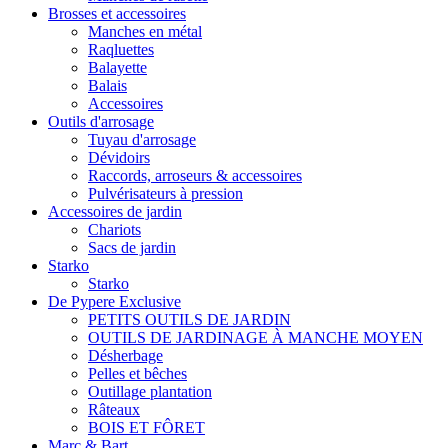
Brosses et accessoires
Manches en métal
Raqluettes
Balayette
Balais
Accessoires
Outils d'arrosage
Tuyau d'arrosage
Dévidoirs
Raccords, arroseurs & accessoires
Pulvérisateurs à pression
Accessoires de jardin
Chariots
Sacs de jardin
Starko
Starko
De Pypere Exclusive
PETITS OUTILS DE JARDIN
OUTILS DE JARDINAGE À MANCHE MOYEN
Désherbage
Pelles et bêches
Outillage plantation
Râteaux
BOIS ET FÔRET
Marc & Bart