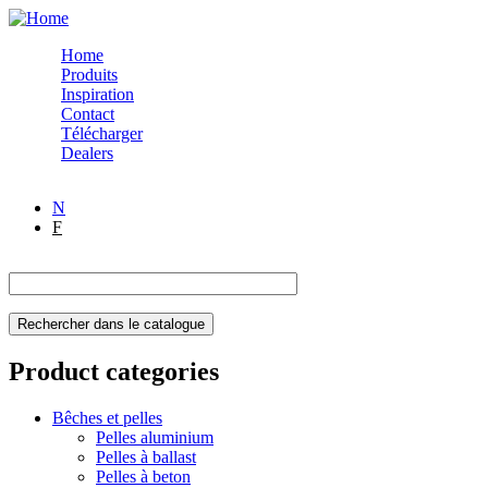
Skip to navigation
Skip to main content
Home
Produits
Inspiration
Contact
Télécharger
Dealers
N
F
Product categories
Bêches et pelles
Pelles aluminium
Pelles à ballast
Pelles à beton