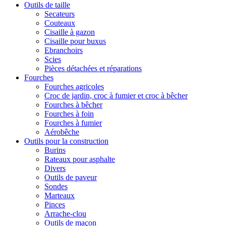
Outils de taille
Secateurs
Couteaux
Cisaille à gazon
Cisaille pour buxus
Ebranchoirs
Scies
Pièces détachées et réparations
Fourches
Fourches agricoles
Croc de jardin, croc à fumier et croc à bêcher
Fourches à bêcher
Fourches à foin
Fourches à fumier
Aérobêche
Outils pour la construction
Burins
Rateaux pour asphalte
Divers
Outils de paveur
Sondes
Marteaux
Pinces
Arrache-clou
Outils de maçon