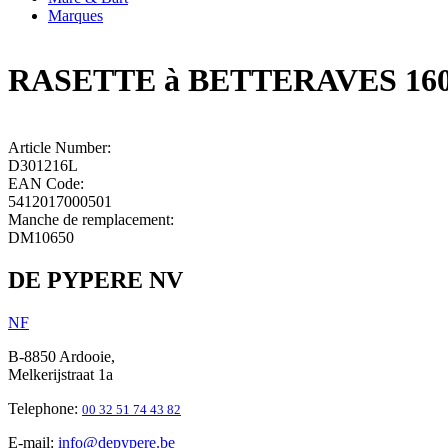
Marques
RASETTE à BETTERAVES 160
Article Number:
D301216L
EAN Code:
5412017000501
Manche de remplacement:
DM10650
DE PYPERE NV
N
F
B-8850 Ardooie,
Melkerijstraat 1a
Telephone:
00 32 51 74 43 82
E-mail:
info@depypere.be