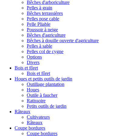
Bêches d'arboriculture
Pelles à grain
Bêches terrassières
Pelles pose cable
Pelle Pliable
Poussoir à neige
Bêches d'agriculture
Bêches à douille ouverte d'agriculture
Pelles à sable
Pelles col de cygne
Options
Divers
Bois et fôret
Bois et fôret
Houes et petits outils de jardin
Outillage plantation
Houes
Outile à faucher
Ratissoire
Petits outils de jardin
Râteaux
Cultivateurs
Râteaux
Coupe bordures
Coupe bordures