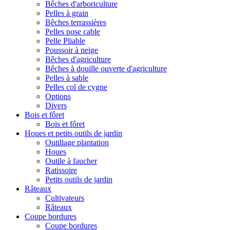
Bêches d'arboriculture
Pelles à grain
Bêches terrassières
Pelles pose cable
Pelle Pliable
Poussoir à neige
Bêches d'agriculture
Bêches à douille ouverte d'agriculture
Pelles à sable
Pelles col de cygne
Options
Divers
Bois et fôret
Bois et fôret
Houes et petits outils de jardin
Outillage plantation
Houes
Outile à faucher
Ratissoire
Petits outils de jardin
Râteaux
Cultivateurs
Râteaux
Coupe bordures
Coupe bordures