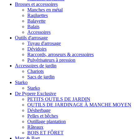
Brosses et accessoires
Manches en métal
Raqluettes
Balayette
Balais
Accessoires
Outils d'arrosage
Tuyau d'arrosage
Dévidoirs
Raccords, arroseurs & accessoires
Pulvérisateurs à pression
Accessoires de jardin
Chariots
Sacs de jardin
Starko
Starko
De Pypere Exclusive
PETITS OUTILS DE JARDIN
OUTILS DE JARDINAGE À MANCHE MOYEN
Désherbage
Pelles et bêches
Outillage plantation
Râteaux
BOIS ET FÔRET
Marc & Bart