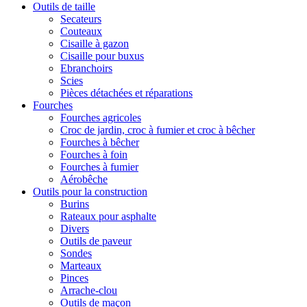
Outils de taille
Secateurs
Couteaux
Cisaille à gazon
Cisaille pour buxus
Ebranchoirs
Scies
Pièces détachées et réparations
Fourches
Fourches agricoles
Croc de jardin, croc à fumier et croc à bêcher
Fourches à bêcher
Fourches à foin
Fourches à fumier
Aérobêche
Outils pour la construction
Burins
Rateaux pour asphalte
Divers
Outils de paveur
Sondes
Marteaux
Pinces
Arrache-clou
Outils de maçon