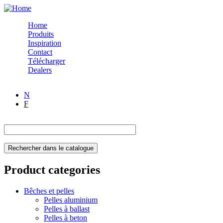
Skip to navigation
Skip to main content
Home
Produits
Inspiration
Contact
Télécharger
Dealers
N
F
Product categories
Bêches et pelles
Pelles aluminium
Pelles à ballast
Pelles à beton