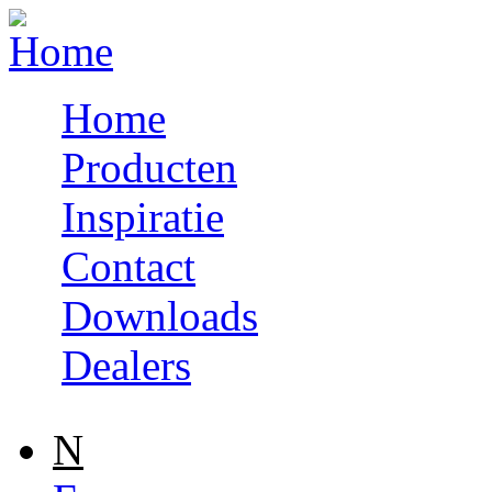
Skip to navigation
Skip to main content
Home
Producten
Inspiratie
Contact
Downloads
Dealers
N