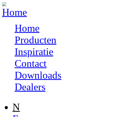
Skip to navigation
Skip to main content
Home
Producten
Inspiratie
Contact
Downloads
Dealers
N